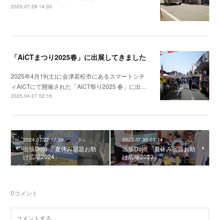
2025.07.29 14:33
「AiCTまつり2025春」に出展してきました
2025年4月19(土)に会津若松市にあるスマートシテ
ィAiCTにて開催された「AiCT祭り2025 春」に出…
2025.04.27 02:16
2024.07.27 17:38
2023.07.30 03:14
出張Dojo 「夏休み宿題お助
出張Dojo 「夏休み宿題お助
け広場2024」
け広場2023」
0
コメント